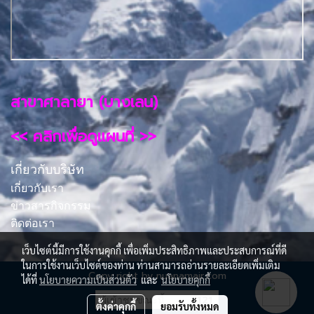
สาขาศาลายา (บางเลน)
<< คลิกเพื่อดูแผนที่ >>
เกี่ยวกับบริษัท
เกี่ยวกับเรา
ข่าวสารกิจกรรม
ติดต่อเรา
เว็บไซต์นี้มีการใช้งานคุกกี้ เพื่อเพิ่มประสิทธิภาพและประสบการณ์ที่ดี
ในการใช้งานเว็บไซต์ของท่าน ท่านสามารถอ่านรายละเอียดเพิ่มเติม
Copy right by nuanamair.com
ได้ที่
นโยบายความเป็นส่วนตัว
และ
นโยบายคุกกี้
ผู้เข้าชมขณะนี้
121
ตั้งค่าคุกกี้
ยอมรับทั้งหมด