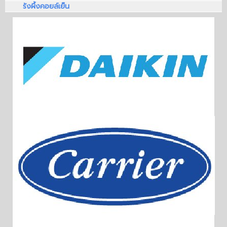
รังผึ้งคอยล์เย็น