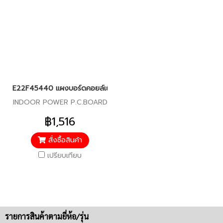
E22F45440 แผงบอร์ดคอยล์เย็น สำหรับแอร์มิตซู รุ่น MS-SGD,SGE,
INDOOR POWER P.C.BOARD
฿1,516
สั่งซื้อสินค้า
เปรียบเทียบ
รายการสินค้าตามยี่ห้อ/รุ่น