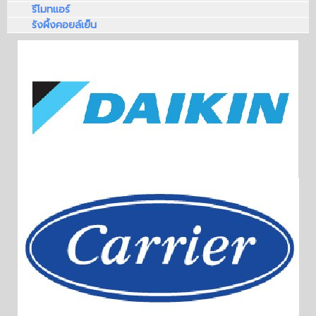
รีโมทแอร์
รังผึ้งคอยล์เย็น