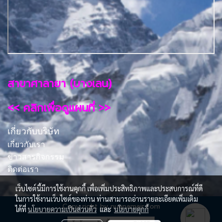
สาขาศาลายา (บางเลน)
<< คลิกเพื่อดูแผนที่ >>
เกี่ยวกับบริษัท
เกี่ยวกับเรา
ข่าวสารกิจกรรม
ติดต่อเรา
เว็บไซต์นี้มีการใช้งานคุกกี้ เพื่อเพิ่มประสิทธิภาพและประสบการณ์ที่ดี
ในการใช้งานเว็บไซต์ของท่าน ท่านสามารถอ่านรายละเอียดเพิ่มเติม
Copy right by nuanamair.com
ได้ที่
นโยบายความเป็นส่วนตัว
และ
นโยบายคุกกี้