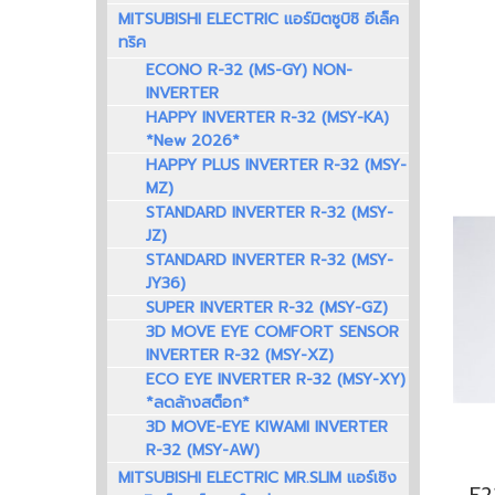
MITSUBISHI ELECTRIC แอร์มิตซูบิชิ อีเล็ค
ทริค
ECONO R-32 (MS-GY) NON-
INVERTER
HAPPY INVERTER R-32 (MSY-KA)
*New 2026*
HAPPY PLUS INVERTER R-32 (MSY-
MZ)
STANDARD INVERTER R-32 (MSY-
JZ)
STANDARD INVERTER R-32 (MSY-
JY36)
SUPER INVERTER R-32 (MSY-GZ)
3D MOVE EYE COMFORT SENSOR
INVERTER R-32 (MSY-XZ)
ECO EYE INVERTER R-32 (MSY-XY)
*ลดล้างสต็อก*
3D MOVE-EYE KIWAMI INVERTER
R-32 (MSY-AW)
MITSUBISHI ELECTRIC MR.SLIM แอร์เชิง