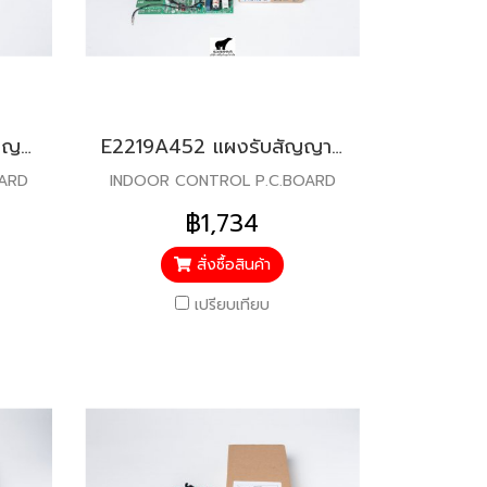
E22K67452 แผงรับสัญญาณรีโมท สำหรับแอร์มิตซู รุ่น MS-GJ24
E2219A452 แผงรับสัญญาณรีโมท สำหรับแอร์มิตซู รุ่น MSY-GN30
OARD
INDOOR CONTROL P.C.BOARD
฿1,734
สั่งซื้อสินค้า
เปรียบเทียบ