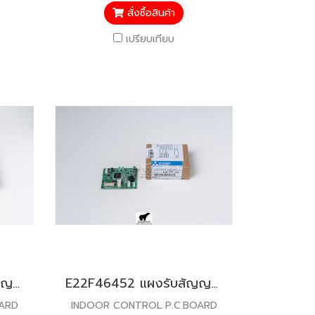
สั่งซื้อสินค้า
เปรียบเทียบ
E22H35452 แผงรับสัญญาณรีโมท สำหรับแอร์มิตซู รุ่น MS-SGH18
E22F46452 แผงรับสัญญาณรีโมท สำหรับแอร์มิตซู รุ่น MS-SGG09,MS-SGG13,MS-SGF13
OARD
INDOOR CONTROL P.C.BOARD