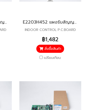
E22P72452 แผงรับสัญญาณรีโมท สำหรับแอร์มิตซู รุ่น MSY-GM18VF
E2203H452 แผงรับสัญญาณรีโมท สำหรับแอร์มิตซู รุ่น MSY-KP13
OARD
INDOOR CONTROL P.C.BOARD
฿1,482
สั่งซื้อสินค้า
เปรียบเทียบ