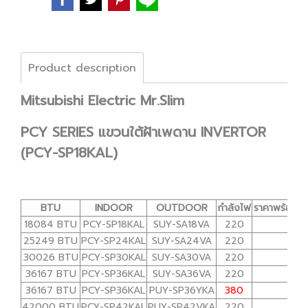
Product description
Mitsubishi Electric Mr.Slim
PCY SERIES แขวนใต้ฝ้าเพดาน INVERTOR
(PCY-SP18KAL)
BTU
INDOOR
OUTDOOR
กำลังไฟ
ราคาพร้อมติด
18084 BTU
PCY-SP18KAL
SUY-SA18VA
220
33,7
25249 BTU
PCY-SP24KAL
SUY-SA24VA
220
37,5
30026 BTU
PCY-SP30KAL
SUY-SA30VA
220
42,2
36167 BTU
PCY-SP36KAL
SUY-SA36VA
220
49,5
36167 BTU
PCY-SP36KAL
PUY-SP36YKA
380
49,5
42000 BTU
PCY-SP42KAL
PUY-SP42VKA
220
58,0