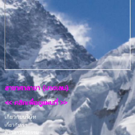
สาขาศาลายา (บางเลน)
<< คลิกเพื่อดูแผนที่ >>
เกี่ยวกับบริษัท
เกี่ยวกับเรา
ข่าวสารกิจกรรม