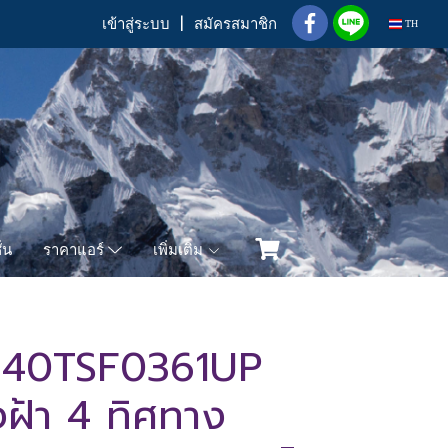
เข้าสู่ระบบ
สมัครสมาชิก
TH
่น
เพิ่มเติม
ราคาแอร์
 40TSF0361UP
ังฝ้า 4 ทิศทาง