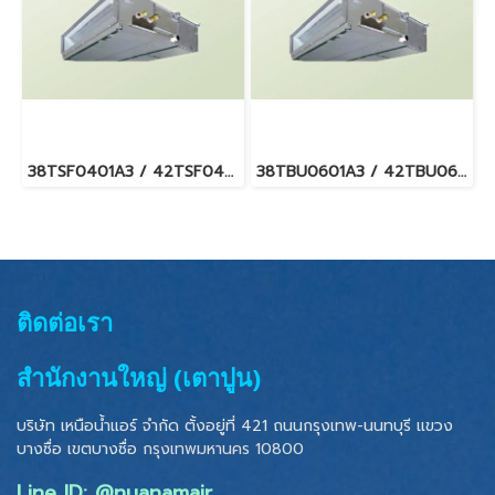
38TSF0401A3 / 42TSF0401BP แอร์แคเรียร์ รุ่นต่อท่อลม/คอยล์เปลือย รีโมทมีสาย Carrier Ducted Type R410a (ไฟ 3 เฟส/380V.)
38TBU0601A3 / 42TBU0601BP แอร์แคเรียร์ รุ่นต่อท่อลม/คอยล์เปลือย รีโมทมีสาย Carrier Ducted Type R410a (ไฟ 3 เฟส/380V.)
ติดต่อเรา
สำนักงานใหญ่ (เตาปูน)
บริษัท เหนือน้ำแอร์ จำกัด ตั้งอยู่ที่ 421 ถนนกรุงเทพ-นนทบุรี แขวง
บางซื่อ เขตบางซื่อ
กรุงเทพมหานคร 10800
Line ID: @nuanamair