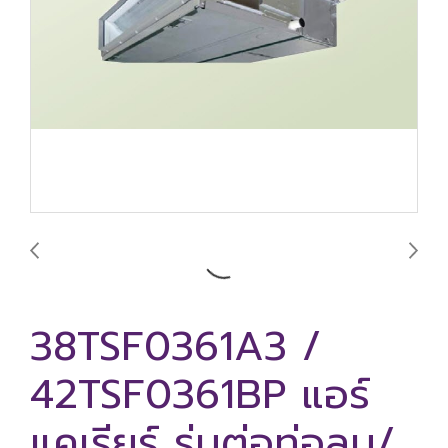
38TSF0361A3 /
42TSF0361BP แอร์
แคเรียร์ รุ่นต่อท่อลม/