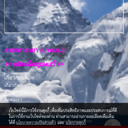
สาขาศาลายา (บางเลน)
<< คลิกเพื่อดูแผนที่ >>
เกี่ยวกับบริษัท
เกี่ยวกับเรา
ข่าวสารกิจกรรม
ติดต่อเรา
เว็บไซต์นี้มีการใช้งานคุกกี้ เพื่อเพิ่มประสิทธิภาพและประสบการณ์ที่ดี
ในการใช้งานเว็บไซต์ของท่าน ท่านสามารถอ่านรายละเอียดเพิ่มเติม
Copy right by nuanamair.com
ได้ที่
นโยบายความเป็นส่วนตัว
และ
นโยบายคุกกี้