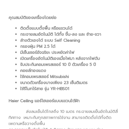
คุณสมบัติของเครื่องโดยย่อ
ติดตั้งแบบตั้งพื้น หรือแขวนได้
กระจายลมอัตโนมัติ ได้ทั้ง ขึ้น-ลง และ ซ้าย-ขวา
ล้างตัวเองได้ ระบบ Self Cleaning
กรองฝุ่น PM 2.5 ได้
มีเซ็นเซอร์อัจฉริยะ ประหยัดค่าไฟ
เปิดเครื่องอัตโนมัติเองเมื่อไฟมา หลังจากไฟดับ
รับประกันคอมเพรสเซอร์ 10 ปี ตัวเครื่อง 5 ปี
คอยล์ทองแดง
ใช้คอมเพรสเซอร์ Mitsubishi
ขนาดตัวเครื่องบางเพียง 23 เซ็นติเมตร
ใช้รีโมทไร้สาย รุ่น YR-HBS01
Haier Ceiling แอร์ไฮเออร์แบบแขวนใต้ฝ้า
ส่งลมเย็นได้ไกลถึง 10 เมตร กระจายลมเย็นอัตโนมัติสี่
ทิศทาง เหมาะกับทุกสภาพการใช้งาน สามารถติดตั้งได้ทั้งติด
เพดานหรือวางตั้งพื้น