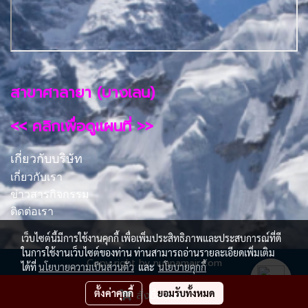
สาขาศาลายา (บางเลน)
<< คลิกเพื่อดูแผนที่ >>
เกี่ยวกับบริษัท
เกี่ยวกับเรา
ข่าวสารกิจกรรม
ติดต่อเรา
เว็บไซต์นี้มีการใช้งานคุกกี้ เพื่อเพิ่มประสิทธิภาพและประสบการณ์ที่ดี
ในการใช้งานเว็บไซต์ของท่าน ท่านสามารถอ่านรายละเอียดเพิ่มเติม
Copy right by nuanamair.com
ได้ที่
นโยบายความเป็นส่วนตัว
และ
นโยบายคุกกี้
ผู้เข้าชมวันนี้
448
ตั้งค่าคุกกี้
ยอมรับทั้งหมด
สั่งซื้อสินค้า