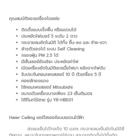
คุณสมบัติของเครื่องโดยย่อ
ติดตั้งแบบตั้งพื้น หรือแขวนได้
ประหยัดไฟเบอร์ 5 ระดับ 2 ดาว
กระจายลมอัตโนมัติ ได้ทั้ง ขึ้น-ลง และ ซ้าย-ขวา
ล้างตัวเองได้ ระบบ Self Cleaning
กรองฝุ่น PM 2.5 ได้
มีเซ็นเซอร์อัจฉริยะ ประหยัดค่าไฟ
เปิดเครื่องอัตโนมัติเองเมื่อไฟมา หลังจากไฟดับ
รับประกันคอมเพรสเซอร์ 10 ปี ตัวเครื่อง 5 ปี
คอยล์ทองแดง
ใช้คอมเพรสเซอร์ Mitsubishi
ขนาดตัวเครื่องบางเพียง 23 เซ็นติเมตร
ใช้รีโมทไร้สาย รุ่น YR-HBS01
Haier Ceiling แอร์ไฮเออร์แบบแขวนใต้ฝ้า
ส่งลมเย็นได้ไกลถึง 10 เมตร กระจายลมเย็นอัตโนมัติสี่
ทิศทาง เหมาะกับทุกสภาพการใช้งาน สามารถติดตั้งได้ทั้งติด