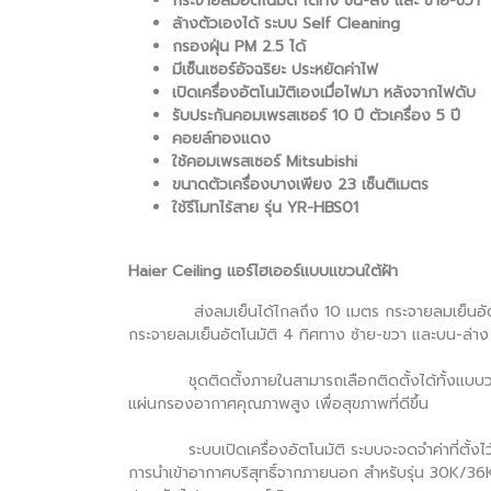
กระจายลมอัตโนมัติ ได้ทั้ง ขึ้น-ลง และ ซ้าย-ขวา
ล้างตัวเองได้ ระบบ Self Cleaning
กรองฝุ่น PM 2.5 ได้
มีเซ็นเซอร์อัจฉริยะ ประหยัดค่าไฟ
เปิดเครื่องอัตโนมัติเองเมื่อไฟมา หลังจากไฟดับ
รับประกันคอมเพรสเซอร์ 10 ปี ตัวเครื่อง 5 ปี
คอยล์ทองแดง
ใช้คอมเพรสเซอร์ Mitsubishi
ขนาดตัวเครื่องบางเพียง 23 เซ็นติเมตร
ใช้รีโมทไร้สาย รุ่น YR-HBS01
Haier Ceiling แอร์ไฮเออร์แบบแขวนใต้ฝ้า
ส่งลมเย็นได้ไกลถึง 10 เมตร กระจายลมเย็นอัตโนมัติ
กระจายลมเย็นอัตโนมัติ 4 ทิศทาง ซ้าย-ขวา และบน-ล่าง
ชุดติดตั้งภายในสามารถเลือกติดตั้งได้ทั้งแบบวางต
แผ่นกรองอากาศคุณภาพสูง เพื่อสุขภาพที่ดีขึ้น
ระบบเปิดเครื่องอัตโนมัติ ระบบจะจดจำค่าที่ตั้งไว้ล่าสุ
การนำเข้าอากาศบริสุทธิ์จากภายนอก สำหรับรุ่น 30K/3