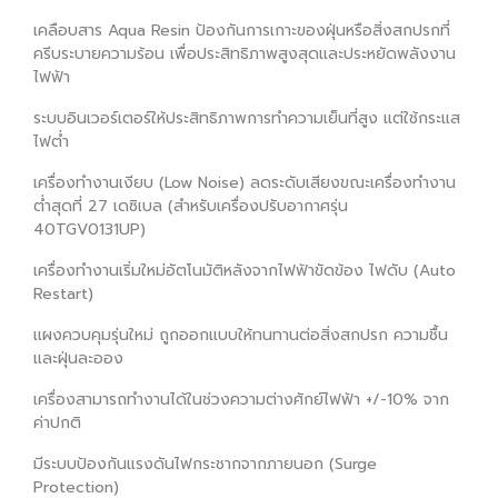
เคลือบสาร Aqua Resin ป้องกันการเกาะของฝุ่นหรือสิ่งสกปรกที่
ครีบระบายความร้อน เพื่อประสิทธิภาพสูงสุดและประหยัดพลังงาน
ไฟฟ้า
ระบบอินเวอร์เตอร์ให้ประสิทธิภาพการทำความเย็นที่สูง แต่ใช้กระแส
ไฟต่ำ
เครื่องทำงานเงียบ (Low Noise) ลดระดับเสียงขณะเครื่องทำงาน
ต่ำสุดที่ 27 เดซิเบล (สำหรับเครื่องปรับอากาศรุ่น
40TGV0131UP)
เครื่องทำงานเริ่มใหม่อัตโนมัติหลังจากไฟฟ้าขัดข้อง ไฟดับ (Auto
Restart)
แผงควบคุมรุ่นใหม่ ถูกออกแบบให้ทนทานต่อสิ่งสกปรก ความชื้น
และฝุ่นละออง
เครื่องสามารถทำงานได้ในช่วงความต่างศักย์ไฟฟ้า +/-10% จาก
ค่าปกติ
มีระบบป้องกันแรงดันไฟกระชากจากภายนอก (Surge
Protection)