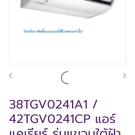
38TGV0241A1 /
42TGV0241CP แอร์
แคเรียร์ รุ่นแขวนใต้ฝ้า