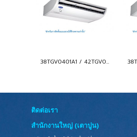
38TGV0401A1 / 42TGV0401CP แอร์แคเรียร์ รุ่นแขวนใต้ฝ้า ระบบอินเวอร์เตอร์ Carrier Under Ceiling Type Inverter น้ำยา R32 (220V.) พร้อมบริการติดตั้ง
ติดต่อเรา
สำนักงานใหญ่ (เตาปูน)