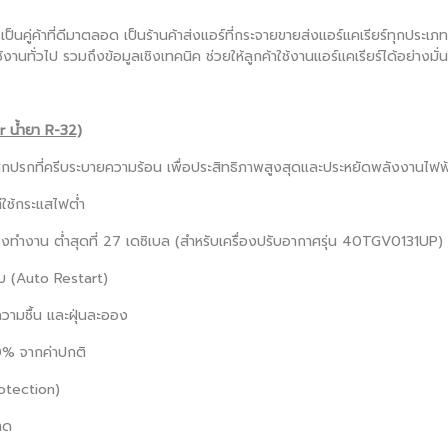
เป็นคู่ค้าที่ดีมาตลอด เป็นร้านค้าส่งแอร์ที่กระจายขายส่งแอร์แคเรียร์ทุกประเ
้งานทั่วไป รวมถึงข้อมูลเชิงเทคนิค ช่วยให้ลูกค้าใช้งานแอร์แคเรียร์ได้อย่าง
r น้ำยา R-32)
สกปรกที่ครีบระบายความร้อน เพื่อประสิทธิภาพสูงสุดและประหยัดพลังงานไฟฟ
่ใช้กระแสไฟต่ำ
องทำงาน ต่ำสุดที่ 27 เดซิเบล (สำหรับเครื่องปรับอากาศรุ่น 40TGV0131UP)
ดับ (Auto Restart)
วามชื้น และฝุ่นละออง
0% จากค่าปกติ
otection)
าด