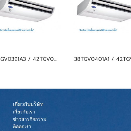
38TGV0391A3 / 42TGV0391CP แอร์แคเรียร์ รุ่นแขวนใต้ฝ้า ระบบอินเวอร์เตอร์ Carrier Under Ceiling Type Inverter น้ำยา R32 (380V./ไฟ 3 เฟส) พร้อมบริการติดตั้ง
เกี่ยวกับบริษัท
เกี่ยวกับเรา
ข่าวสารกิจกรรม
ติดต่อเรา