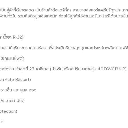
เป็นคู่ค้าที่ดีมาตลอด เป็นร้านค้าส่งแอร์ที่กระจายขายส่งแอร์แคเรียร์ทุกประเ
้งานทั่วไป รวมถึงข้อมูลเชิงเทคนิค ช่วยให้ลูกค้าใช้งานแอร์แคเรียร์ได้อย่าง
r น้ำยา R-32)
สกปรกที่ครีบระบายความร้อน เพื่อประสิทธิภาพสูงสุดและประหยัดพลังงานไฟฟ
่ใช้กระแสไฟต่ำ
องทำงาน ต่ำสุดที่ 27 เดซิเบล (สำหรับเครื่องปรับอากาศรุ่น 40TGV0131UP)
ดับ (Auto Restart)
วามชื้น และฝุ่นละออง
0% จากค่าปกติ
otection)
าด