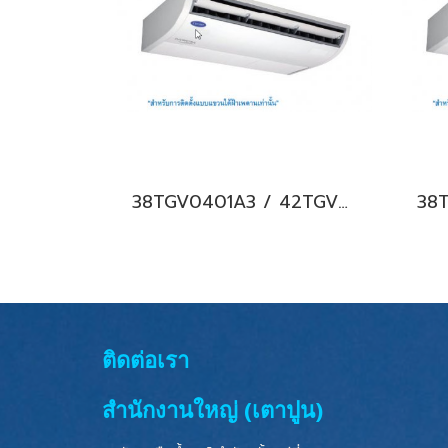
38TGV0401A3 / 42TGV0401CP แอร์แคเรียร์ รุ่นแขวนใต้ฝ้า ระบบอินเวอร์เตอร์ Carrier Under Ceiling Type Inverter น้ำยา R32 (380V./ไฟ 3 เฟส) พร้อมบริการติดตั้ง
ติดต่อเรา
สำนักงานใหญ่ (เตาปูน)