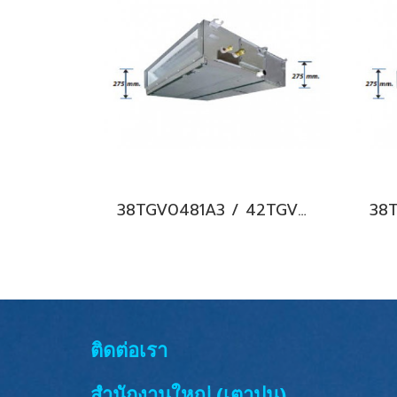
38TGV0481A3 / 42TGV0481BP แอร์แคเรียร์ รุ่นต่อท่อลม/คอยล์เปลือย ระบบอินเวอร์เตอร์ Carrier Ducted Type Inverter น้ำยา R32 (380V./ไฟ 3 เฟส) พร้อมบริการติดตั้ง
ติดต่อเรา
สำนักงานใหญ่ (เตาปูน)