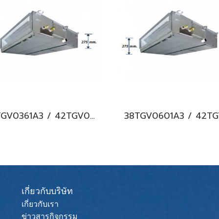
38TGV0361A3 / 42TGV0361BP แอร์แคเรียร์ รุ่นต่อท่อลม/คอยล์เปลือย ระบบอินเวอร์เตอร์ Carrier Ducted Type Inverter น้ำยา R32 (380V./ไฟ 3 เฟส) พร้อมบริการติดตั้ง
เกี่ยวกับบริษัท
เกี่ยวกับเรา
ข่าวสารกิจกรรม