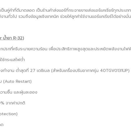
เป็นคู่ค้าที่ดีมาตลอด เป็นร้านค้าส่งแอร์ที่กระจายขายส่งแอร์แคเรียร์ทุกประเ
้งานทั่วไป รวมถึงข้อมูลเชิงเทคนิค ช่วยให้ลูกค้าใช้งานแอร์แคเรียร์ได้อย่าง
r น้ำยา R-32)
สกปรกที่ครีบระบายความร้อน เพื่อประสิทธิภาพสูงสุดและประหยัดพลังงานไฟฟ
่ใช้กระแสไฟต่ำ
องทำงาน ต่ำสุดที่ 27 เดซิเบล (สำหรับเครื่องปรับอากาศรุ่น 40TGV0131UP)
ดับ (Auto Restart)
วามชื้น และฝุ่นละออง
0% จากค่าปกติ
otection)
าด