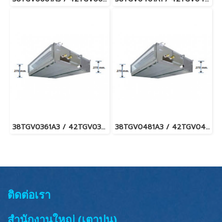
38TGV0361A3 / 42TGV0361BP แอร์แคเรียร์ รุ่นต่อท่อลม/คอยล์เปลือย ระบบอินเวอร์เตอร์ Carrier Ducted Type Inverter น้ำยา R32 (380V./ไฟ 3 เฟส) พร้อมบริการติดตั้ง
38TGV0481A3 / 42TGV0481BP แอร์แคเรียร์ รุ่นต่อท่อลม/คอยล์เปลือย ระบบอินเวอร์เตอร์ Carrier Ducted Type Inverter น้ำยา R32 (380V./ไฟ 3 เฟส) พร้อมบริการติดตั้ง
ติดต่อเรา
สำนักงานใหญ่ (เตาปูน)