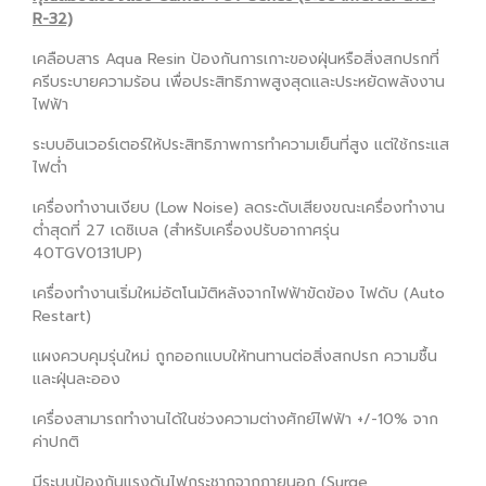
R-32)
เคลือบสาร Aqua Resin ป้องกันการเกาะของฝุ่นหรือสิ่งสกปรกที่
ครีบระบายความร้อน เพื่อประสิทธิภาพสูงสุดและประหยัดพลังงาน
ไฟฟ้า
ระบบอินเวอร์เตอร์ให้ประสิทธิภาพการทำความเย็นที่สูง แต่ใช้กระแส
ไฟต่ำ
เครื่องทำงานเงียบ (Low Noise) ลดระดับเสียงขณะเครื่องทำงาน
ต่ำสุดที่ 27 เดซิเบล (สำหรับเครื่องปรับอากาศรุ่น
40TGV0131UP)
เครื่องทำงานเริ่มใหม่อัตโนมัติหลังจากไฟฟ้าขัดข้อง ไฟดับ (Auto
Restart)
แผงควบคุมรุ่นใหม่ ถูกออกแบบให้ทนทานต่อสิ่งสกปรก ความชื้น
และฝุ่นละออง
เครื่องสามารถทำงานได้ในช่วงความต่างศักย์ไฟฟ้า +/-10% จาก
ค่าปกติ
มีระบบป้องกันแรงดันไฟกระชากจากภายนอก (Surge