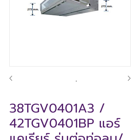
38TGV0401A3 /
42TGV0401BP แอร์
แคเรียร์ รุ่นต่อท่อลม/