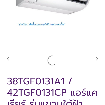
38TGF0131A1 /
42TGF0131CP แอร์แค
เรียร์ รุ่นแขวนใต้ฝ้า