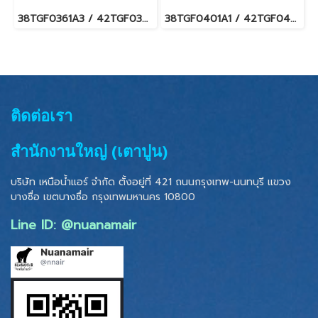
38TGF0361A3 / 42TGF0361CP แอร์แคเรียร์ รุ่นแขวนใต้ฝ้า Carrier Under Ceiling Type Fixed Speed น้ำยา R32 (380V./ไฟ 3 เฟส) พร้อมบริการติดตั้ง
38TGF0401A1 / 42TGF0401CP แอร์แคเรียร์ รุ่นแขวนใต้ฝ้า Carrier Under Ceiling Type Fixed Speed น้ำยา R32 (220V.) พร้อมบริการติดตั้ง
ติดต่อเรา
สำนักงานใหญ่ (เตาปูน)
บริษัท เหนือน้ำแอร์ จำกัด ตั้งอยู่ที่ 421 ถนนกรุงเทพ-นนทบุรี แขวง
บางซื่อ เขตบางซื่อ
กรุงเทพมหานคร 10800
Line ID: @nuanamair