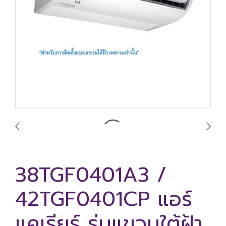
38TGF0401A3 /
42TGF0401CP แอร์
แคเรียร์ รุ่นแขวนใต้ฝ้า