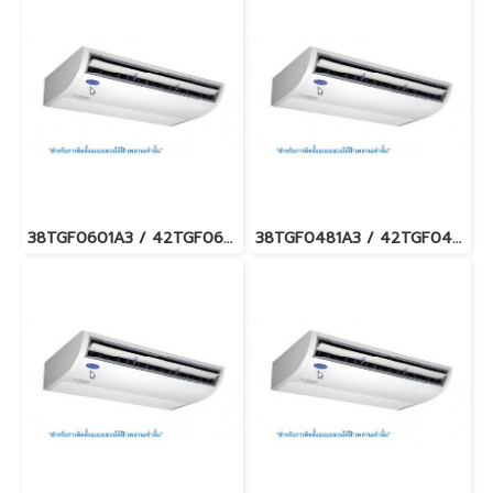
38TGF0601A3 / 42TGF0601CP แอร์แคเรียร์ รุ่นแขวนใต้ฝ้า Carrier Under Ceiling Type Fixed Speed น้ำยา R32 (380V./ไฟ 3 เฟส) พร้อมบริการติดตั้ง
38TGF0481A3 / 42TGF0481CP แอร์แคเรียร์ รุ่นแขวนใต้ฝ้า Carrier Under Ceiling Type Fixed Speed น้ำยา R32 (380V./ไฟ 3 เฟส) พร้อมบริการติดตั้ง