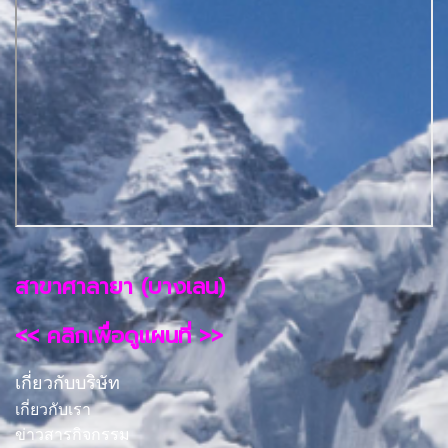
สาขาศาลายา (บางเลน)
<< คลิกเพื่อดูแผนที่ >>
เกี่ยวกับบริษัท
เกี่ยวกับเรา
ข่าวสารกิจกรรม