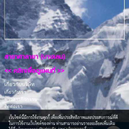
สาขาศาลายา (บางเลน)
<< คลิกเพื่อดูแผนที่ >>
เกี่ยวกับบริษัท
เกี่ยวกับเรา
ข่าวสารกิจกรรม
ติดต่อเรา
เว็บไซต์นี้มีการใช้งานคุกกี้ เพื่อเพิ่มประสิทธิภาพและประสบการณ์ที่ดี
ในการใช้งานเว็บไซต์ของท่าน ท่านสามารถอ่านรายละเอียดเพิ่มเติม
Copy right by nuanamair.com