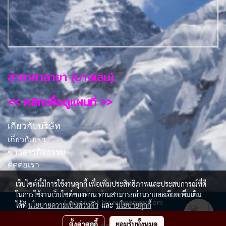
สาขาศาลายา (บางเลน)
<< คลิกเพื่อดูแผนที่ >>
เกี่ยวกับบริษัท
เกี่ยวกับเรา
ข่าวสารกิจกรรม
ติดต่อเรา
เว็บไซต์นี้มีการใช้งานคุกกี้ เพื่อเพิ่มประสิทธิภาพและประสบการณ์ที่ดี
ในการใช้งานเว็บไซต์ของท่าน ท่านสามารถอ่านรายละเอียดเพิ่มเติม
Copy right by nuanamair.com
ได้ที่
นโยบายความเป็นส่วนตัว
และ
นโยบายคุกกี้
ผู้เข้าชมวันนี้
314
ตั้งค่าคุกกี้
ยอมรับทั้งหมด