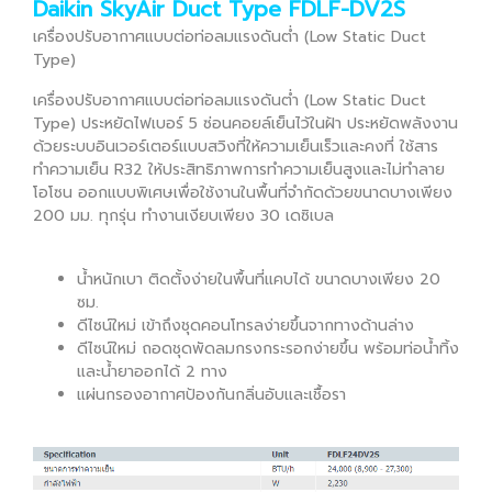
Daikin SkyAir Duct Type FDLF-DV2S
เครื่องปรับอากาศแบบต่อท่อลมแรงดันต่ำ (Low Static Duct
Type)
เครื่องปรับอากาศแบบต่อท่อลมแรงดันต่ำ (Low Static Duct
Type) ประหยัดไฟเบอร์ 5 ซ่อนคอยล์เย็นไว้ในฝ้า ประหยัดพลังงาน
ด้วยระบบอินเวอร์เตอร์แบบสวิงที่ให้ความเย็นเร็วและคงที่ ใช้สาร
ทำความเย็น R32 ให้ประสิทธิภาพการทำความเย็นสูงและไม่ทำลาย
โอโซน ออกแบบพิเศษเพื่อใช้งานในพื้นที่จำกัดด้วยขนาดบางเพียง
200 มม. ทุกรุ่น ทำงานเงียบเพียง 30 เดซิเบล
น้ำหนักเบา ติดตั้งง่ายในพื้นที่แคบได้ ขนาดบางเพียง 20
ซม.
ดีไซน์ใหม่ เข้าถึงชุดคอนโทรลง่ายขึ้นจากทางด้านล่าง
ดีไซน์ใหม่ ถอดชุดพัดลมกรงกระรอกง่ายขึ้น พร้อมท่อน้ำทิ้ง
และน้ำยาออกได้ 2 ทาง
แผ่นกรองอากาศป้องกันกลิ่นอับและเชื้อรา