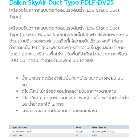
Daikin SkyAir Duct Type FDLF-DV2S
เครื่องปรับอากาศแบบต่อท่อลมแรงดันต่ำ (Low Static Duct
Type)
เครื่องปรับอากาศแบบต่อท่อลมแรงดันต่ำ (Low Static Duct
Type) ประหยัดไฟเบอร์ 5 ซ่อนคอยล์เย็นไว้ในฝ้า ประหยัดพลังงาน
ด้วยระบบอินเวอร์เตอร์แบบสวิงที่ให้ความเย็นเร็วและคงที่ ใช้สาร
ทำความเย็น R32 ให้ประสิทธิภาพการทำความเย็นสูงและไม่ทำลาย
โอโซน ออกแบบพิเศษเพื่อใช้งานในพื้นที่จำกัดด้วยขนาดบางเพียง
200 มม. ทุกรุ่น ทำงานเงียบเพียง 30 เดซิเบล
น้ำหนักเบา ติดตั้งง่ายในพื้นที่แคบได้ ขนาดบางเพียง 20
ซม.
ดีไซน์ใหม่ เข้าถึงชุดคอนโทรลง่ายขึ้นจากทางด้านล่าง
ดีไซน์ใหม่ ถอดชุดพัดลมกรงกระรอกง่ายขึ้น พร้อมท่อน้ำทิ้ง
และน้ำยาออกได้ 2 ทาง
แผ่นกรองอากาศป้องกันกลิ่นอับและเชื้อรา