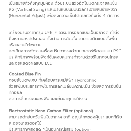
เย็นสบายทั่วถึงทุกมุมห้อง ด้วยระบบสวังอัตโนมัติกระจายลมขึ้น
ลง (Vertical Swing) และปรับแบบแมนนวลกระจายลมซ้าย-ขวา
(Horizontal Adjust) เพื่อส่งความเย็นได้ไกลทั่วถึงทั้ง 4 ทิศทาง
เครื่องปรับอากาศรุ่น UFE_F ได้รับการออกแบบเป็นอย่างดี คำนึง
ถึงหลายองค์ประกอบ ทั้งด้านการติดตั้ง สามารถติดแบบตั้งพื้น
หรือแขวนใต้เพดาน
ลดเสียงการทำงานเครื่องปรับอากาศด้วยมอเตอร์พัดลมแบบ PSC
ประสิทธิภาพพร้อมฟังก์ชั่นคงบคุมการทำงานด้วยรีโมทคอนโทรล
และจอแสดงผลแบบ LCD
Coated Blue Fin
คอยล์ชนิดพิเศษ ที่เคลือบสารเคมีสีฟ้า Hydrophilic
ช่วยเพิ่มประสิทธิภาพในการแลกเปลี่ยนความเย็น ช่วยลดการอับชื้น
ที่คอยล์
ลดการสึกกร่อนของฟิน และยืดอายุการใช้งาน
Electrostatic Nano Carbon Filter (optional)
สามารถดักจับควันพิษในอากาศ อาทิ อณูเล็กๆของฝุ่นรา แบคทีเรีย
ละอองเกสรดอกไม้
มีระสิทธิภาพสูงสุด *เป็นอุปกรณ์เสริม (option)