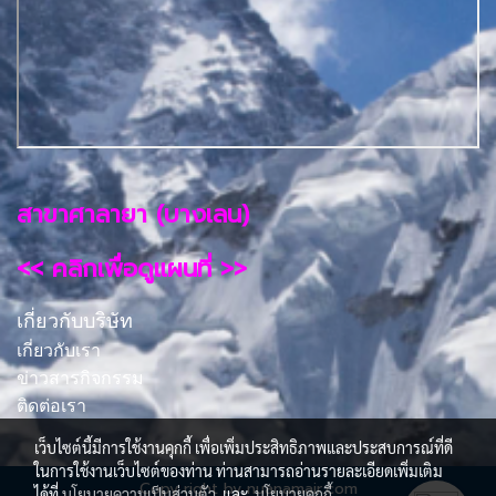
สาขาศาลายา (บางเลน)
<< คลิกเพื่อดูแผนที่ >>
เกี่ยวกับบริษัท
เกี่ยวกับเรา
ข่าวสารกิจกรรม
ติดต่อเรา
เว็บไซต์นี้มีการใช้งานคุกกี้ เพื่อเพิ่มประสิทธิภาพและประสบการณ์ที่ดี
ในการใช้งานเว็บไซต์ของท่าน ท่านสามารถอ่านรายละเอียดเพิ่มเติม
Copy right by nuanamair.com
ได้ที่
นโยบายความเป็นส่วนตัว
และ
นโยบายคุกกี้