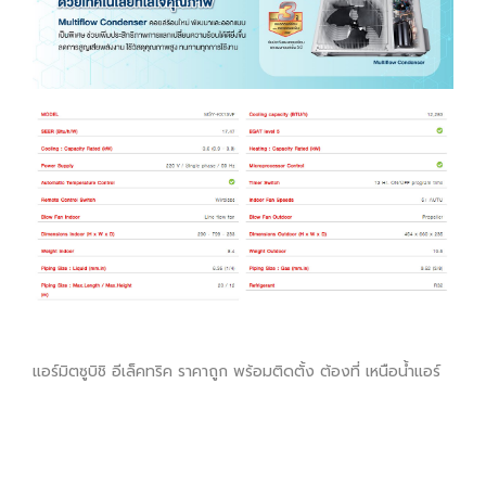
แอร์มิตซูบิชิ อีเล็คทริค ราคาถูก พร้อมติดตั้ง ต้องที่ เหนือน้ำแอร์