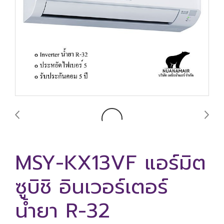
MSY-KX13VF แอร์มิต
ซูบิชิ อินเวอร์เตอร์
น้ำยา R-32