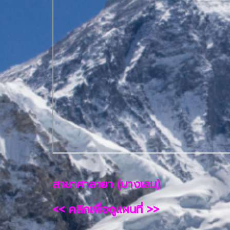
สาขาศาลายา (บางเลน)
<< คลิกเพื่อดูแผนที่ >>