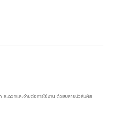
รก สะดวกและง่ายต่อการใช้งาน ด้วยปลายนิ้วสัมผัส