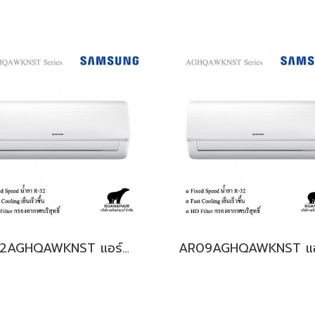
AR12AGHQAWKNST แอร์ซัมซุง (SAMSUNG) Fixed Speed R32 12,000 BTU. พร้อมบริการติดตั้ง