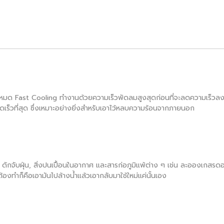
พ โหมด Fast Cooling ทำงานด้วยความเร็วพัดลมสูงสุดก่อนที่จะลดความเร็วลง 
ดเร็วที่สุด ซึ่งเหมาะอย่างยิ่งสำหรับเอาไว้หลบความร้อนจากภายนอก
ดักจับฝุ่น, สิ่งปนเปื้อนในอากาศ และสารก่อภูมิแพ้ต่าง ๆ เช่น ละอองเกสรดอก
้องทำก็คือเอามันไปล้างน้ำแล้วเอากลับมาใช้ใหม่แค่นั้นเอง