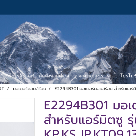
บริการล้างแอร์ - ติดตั้งซ่อมบำรุง
โปรโมชั
ผลงานของเรา
RT
มอเตอร์คอยล์ร้อน
E2294B301 มอเตอร์คอยล์ร้อน สำหรับแอร์มิ
E2294B301 มอเต
สำหรับแอร์มิตซู ร
KP,KS,JP,KT09,1