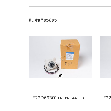
สินค้าเกี่ยวข้อง
E22D69301 มอเตอร์คอยล์ร้อน สำหรับแอร์มิตซู รุ่น MUZ-SGH,MUY-GK09,13