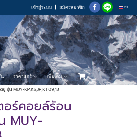
เข้าสู่ระบบ
สมัครสมาชิก
TH
่น
เพิ่มเติม
ราคาแอร์
ตซู รุ่น MUY-KP,KS,JP,KT09,13
อร์คอยล์ร้อน
ุ่น MUY-
3