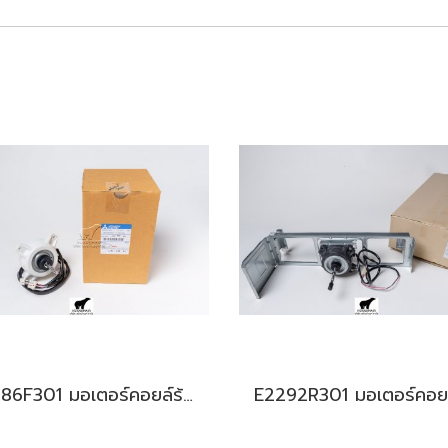
E2286F301 มอเตอร์คอยล์ร้อน สำหรับแอร์มิตซู รุ่น MUY-KS15