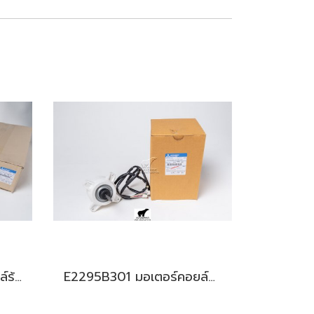
E2292R301 มอเตอร์คอยล์ร้อน สำหรับแอร์มิตซู รุ่น MS-GN09,13,15
E2295B301 มอเตอร์คอยล์ร้อน สำหรับแอร์มิตซู รุ่น MUY-KP,JP,KT13,15