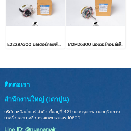
E2229A300 มอเตอร์คอยล์เย็น สำหรับแอร์มิตซู รุ่น MS-JR13,MSZ-GR22,35
E12M26300 มอเตอร์คอยล์เย็น สำหรับแอร์มิตซู รุ่น MS-GS18, MS-GS24, MSY-GP24
ติดต่อเรา
สำนักงานใหญ่ (เตาปูน)
บริษัท เหนือน้ำแอร์ จำกัด ตั้งอยู่ที่ 421 ถนนกรุงเทพ-นนทบุรี แขวง
บางซื่อ เขตบางซื่อ
กรุงเทพมหานคร 10800
Line ID: @nuanamair