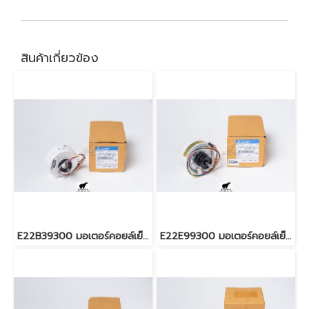
สินค้าเกี่ยวข้อง
E22B39300 มอเตอร์คอยล์เย็น สำหรับแอร์มิตซู รุ่น MS-C18,MSZ-GA35
E22E99300 มอเตอร์คอยล์เย็น สำหรับแอร์มิตซู รุ่น MS-HK10, MSZ-GC25, MSZ-GE22, MSZ-GE25