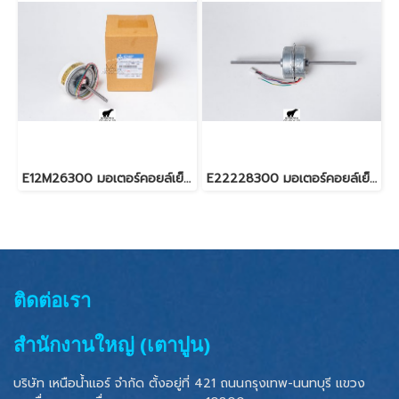
E12M26300 มอเตอร์คอยล์เย็น สำหรับแอร์มิตซู รุ่น MS-GS18, MS-GS24, MSY-GP24
E22228300 มอเตอร์คอยล์เย็น สำหรับแอร์มิตซู รุ่น MCF-GN13,MCF-GN18,MCF-D18,MCF-SD13
ติดต่อเรา
สำนักงานใหญ่ (เตาปูน)
บริษัท เหนือน้ำแอร์ จำกัด ตั้งอยู่ที่ 421 ถนนกรุงเทพ-นนทบุรี แขวง