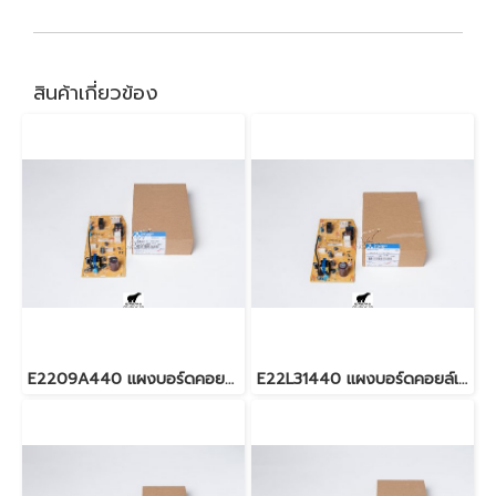
สินค้าเกี่ยวข้อง
E2209A440 แผงบอร์ดคอยล์เย็น สำหรับแอร์มิตซู รุ่น MS-GN09,13,15
E22L31440 แผงบอร์ดคอยล์เย็น สำหรับแอร์มิตซู รุ่น MS-GK09,13,15