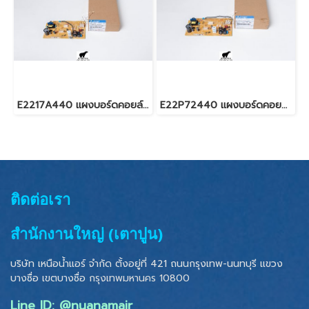
E2217A440 แผงบอร์ดคอยล์เย็น สำหรับแอร์มิตซู รุ่น MSY-JP24, MS-GN18,24
E22P72440 แผงบอร์ดคอยล์เย็น สำหรับแอร์มิตซู รุ่น MSY-GM18VF,GM24,JP24
ติดต่อเรา
สำนักงานใหญ่ (เตาปูน)
บริษัท เหนือน้ำแอร์ จำกัด ตั้งอยู่ที่ 421 ถนนกรุงเทพ-นนทบุรี แขวง
บางซื่อ เขตบางซื่อ
กรุงเทพมหานคร 10800
Line ID: @nuanamair