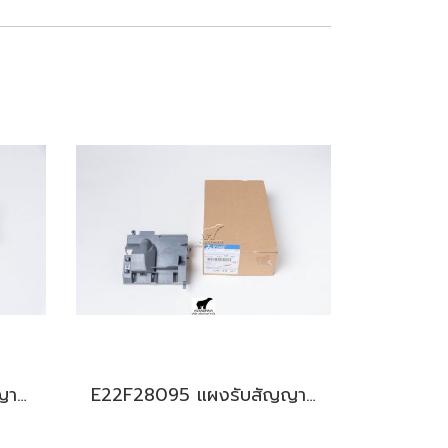
E12M10452 แผงรับสัญญาณรีโมท สำหรับแอร์มิตซู รุ่น MSY-GK09,13,15
E22F28095 แผงรับสัญญาณรีโมท สำหรับแอร์มิตซู รุ่น MS-GN18,24