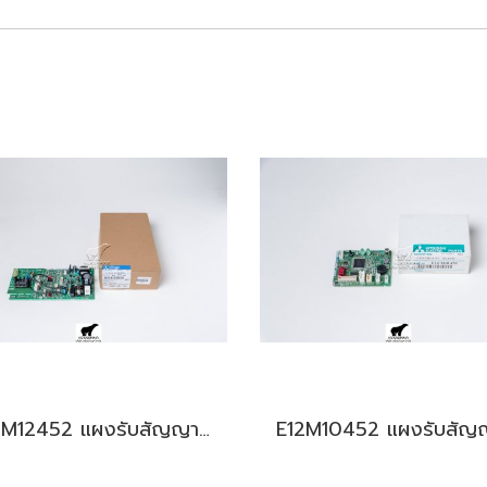
E22M12452 แผงรับสัญญาณรีโมท สำหรับแอร์มิตซู รุ่น MSY-GK18,24