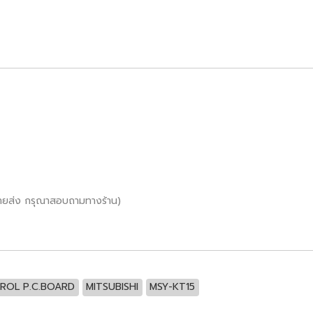
ขายส่ง กรุณาสอบถามทางร้าน)
ROL P.C.BOARD
MITSUBISHI
MSY-KT15