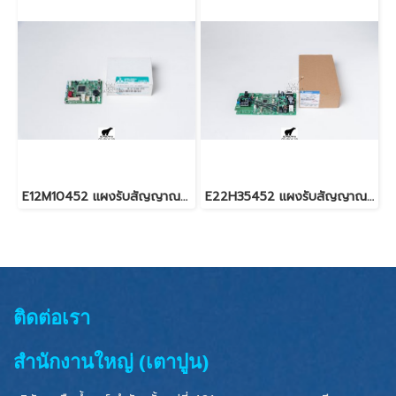
E12M10452 แผงรับสัญญาณรีโมท สำหรับแอร์มิตซู รุ่น MSY-GK09,13,15
E22H35452 แผงรับสัญญาณรีโมท สำหรับแอร์มิตซู รุ่น MS-SGH18
ติดต่อเรา
สำนักงานใหญ่ (เตาปูน)