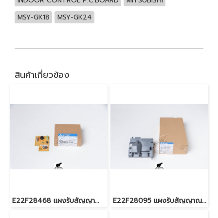
INDOOR CONTROL P.C.BOARD
MITSUBISHI
MSY-GK18
MSY-GK24
สินค้าเกี่ยวข้อง
E22F28468 แผงรับสัญญาณรีโมท สำหรับแอร์มิตซู รุ่น MS-SGF,SFH,GJ18,24
E22F28095 แผงรับสัญญาณรีโมท สำหรับแอร์มิตซู รุ่น MS-GN18,24