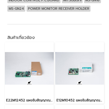
INDOOR CONTROL P.C.BOARD
MITSUBISHI
MS-GN18
MS-GN24
POWER MONITOR RECEIVER HOLDER
สินค้าเกี่ยวข้อง
E22M12452 แผงรับสัญญาณรีโมท สำหรับแอร์มิตซู รุ่น MSY-GK18,24
E12M10452 แผงรับสัญญาณรีโมท สำหรับแอร์มิตซู รุ่น MSY-GK09,13,15