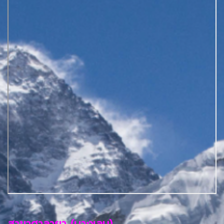
สาขาศาลายา (บางเลน)