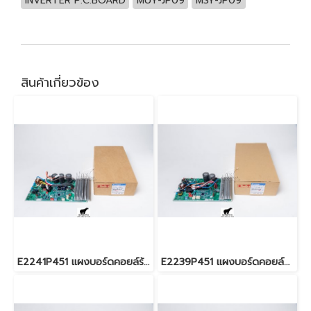
INVERTER P.C.BOARD
MUY-JP09
MSY-JP09
สินค้าเกี่ยวข้อง
E2241P451 แผงบอร์ดคอยล์ร้อนแอร์มิตซู (อินเวอร์เตอร์) รุ่น MUY-GT15,18
E2239P451 แผงบอร์ดคอยล์ร้อนแอร์มิตซู (อินเวอร์เตอร์) รุ่น MUY-GT13