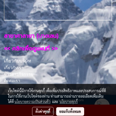
สาขาศาลายา (บางเลน)
<< คลิกเพื่อดูแผนที่ >>
เกี่ยวกับบริษัท
เกี่ยวกับเรา
ข่าวสารกิจกรรม
ติดต่อเรา
เว็บไซต์นี้มีการใช้งานคุกกี้ เพื่อเพิ่มประสิทธิภาพและประสบการณ์ที่ดี
ในการใช้งานเว็บไซต์ของท่าน ท่านสามารถอ่านรายละเอียดเพิ่มเติม
Copy right by nuanamair.com
ได้ที่
นโยบายความเป็นส่วนตัว
และ
นโยบายคุกกี้
ผู้เข้าชมวันนี้
1
ตั้งค่าคุกกี้
ยอมรับทั้งหมด
สั่งซื้อสินค้า