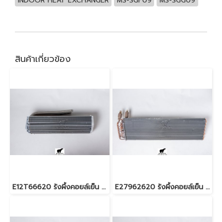
INDOOR HEAT EXCHANGER
MS-SGF09
MS-SGG09
สินค้าเกี่ยวข้อง
E12T66620 รังผึ้งคอยล์เย็น สำหรับแอร์มิตซู รุ่น MSY-GM09,13,15
E27962620 รังผึ้งคอยล์เย็น สำหรับแอร์มิตซู รุ่น PLY-M24,PLY-M30