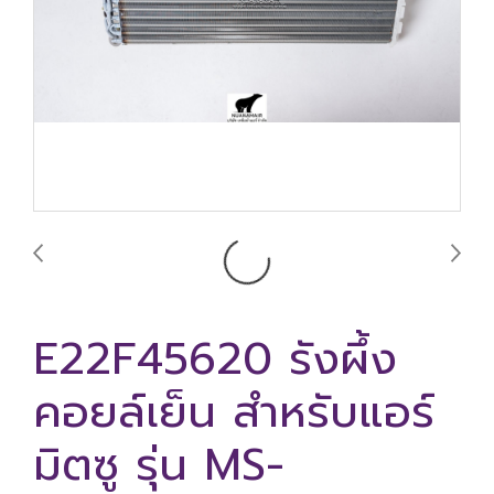
E22F45620 รังผึ้ง
คอยล์เย็น สำหรับแอร์
มิตซู รุ่น MS-