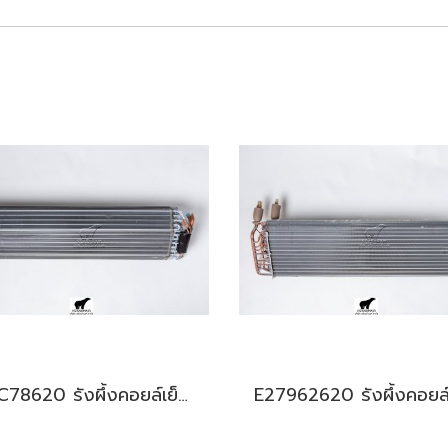
E12C78620 รังผึ้งคอยล์เย็น สำหรับแอร์มิตซู รุ่น MS-SGE18