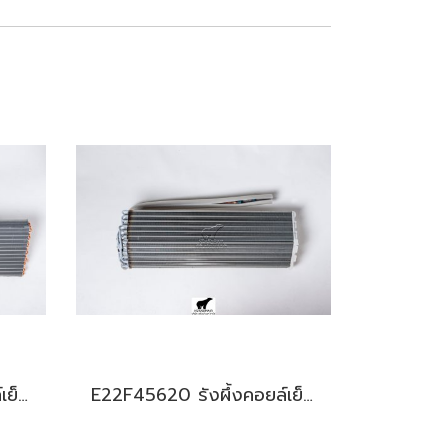
E27962620 รังผึ้งคอยล์เย็น สำหรับแอร์มิตซู รุ่น PLY-M24,PLY-M30
E22F45620 รังผึ้งคอยล์เย็น สำหรับแอร์มิตซู รุ่น MS-SGF09,MS-SGG09