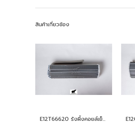
สินค้าเกี่ยวข้อง
E12T66620 รังผึ้งคอยล์เย็น สำหรับแอร์มิตซู รุ่น MSY-GM09,13,15