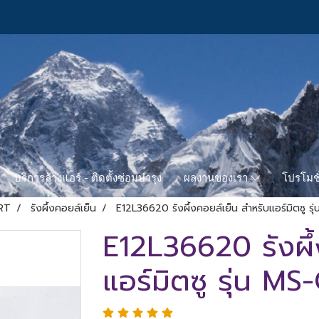
บริการล้างแอร์ - ติดตั้งซ่อมบำรุง
โปรโมชั
ผลงานของเรา
RT
รังผึ้งคอยล์เย็น
E12L36620 รังผึ้งคอยล์เย็น สำหรับแอร์มิตซู ร
E12L36620 รังผึ้
แอร์มิตซู รุ่น M