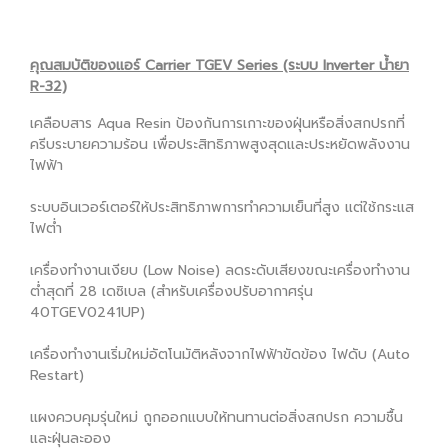
คุณสมบัติของแอร์ Carrier TGEV Series (ระบบ Inverter น้ำยา
R-32)
เคลือบสาร Aqua Resin ป้องกันการเกาะของฝุ่นหรือสิ่งสกปรกที่
ครีบระบายความร้อน เพื่อประสิทธิภาพสูงสุดและประหยัดพลังงาน
ไฟฟ้า
ระบบอินเวอร์เตอร์ให้ประสิทธิภาพการทำความเย็นที่สูง แต่ใช้กระแส
ไฟต่ำ
เครื่องทำงานเงียบ (Low Noise) ลดระดับเสียงขณะเครื่องทำงาน
ต่ำสุดที่ 28 เดซิเบล (สำหรับเครื่องปรับอากาศรุ่น
40TGEV0241UP)
เครื่องทำงานเริ่มใหม่อัตโนมัติหลังจากไฟฟ้าขัดข้อง ไฟดับ (Auto
Restart)
แผงควบคุมรุ่นใหม่ ถูกออกแบบให้ทนทานต่อสิ่งสกปรก ความชื้น
และฝุ่นละออง