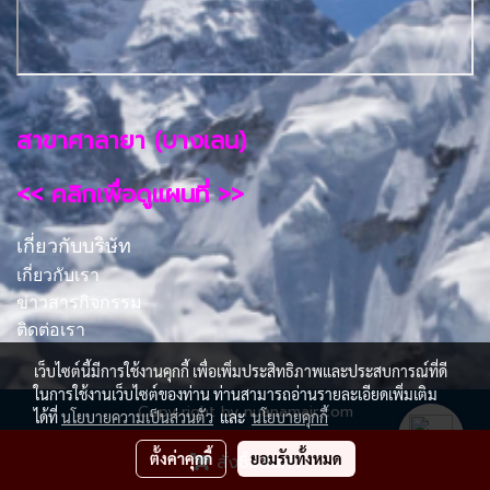
สาขาศาลายา (บางเลน)
<< คลิกเพื่อดูแผนที่ >>
เกี่ยวกับบริษัท
เกี่ยวกับเรา
ข่าวสารกิจกรรม
ติดต่อเรา
เว็บไซต์นี้มีการใช้งานคุกกี้ เพื่อเพิ่มประสิทธิภาพและประสบการณ์ที่ดี
ในการใช้งานเว็บไซต์ของท่าน ท่านสามารถอ่านรายละเอียดเพิ่มเติม
Copy right by nuanamair.com
ได้ที่
นโยบายความเป็นส่วนตัว
และ
นโยบายคุกกี้
ผู้เข้าชมวันนี้
2,933
ตั้งค่าคุกกี้
ยอมรับทั้งหมด
สั่งซื้อสินค้า
Powered by
MakeWebEasy.com