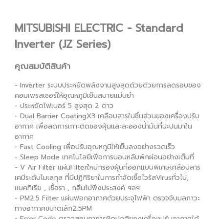
MITSUBISHI ELECTRIC - Standard
Inverter (JZ Series)
คุณสมบัติสินค้า
- Inverter ระบบประหยัดพลังงานสูงสุดด้วยด้วยการลดรอบของ
คอมเพรสเซอร์ให้อุณหภูมิเย็นสบายแม่นยำ
- ประหยัดไฟเบอร์ 5 สูงสุด 2 ดาว
- Dual Barrier CoatingX3 เคลือบสารในชิ้นส่วนของเครื่องปรับ
อากาศ เพื่อลดการเกาะติดของฝุ่นและละอองน้ำมันที่ปะปนมาใน
อากาศ
- Fast Cooling เพื่อปรับอุณหภูมิให้เย็นลงอย่างรวดเร็ว
- Sleep Mode เทคโนโลยีเพื่อการนอนหลับพักผ่อนอย่างเต็มที่
- V Air Filter แผ่นFilterใหม่กรองฝุ่นที่ออกแบบพิเศษเคลือบสาร
เคมีระดับโมเลกุล ที่มีปฏิกิริยาในการกำจัดเชื้อไวรัสVirusทั่วไป,
แบคทีเรีย , เชื้อรา , กลิ่นไม่พึงประสงค์ ฯลฯ
- PM2.5 Filter แผ่นฟอกอากาศด้วยประจุไฟฟ้า ตรวจจับมลภาวะ
ทางอากาศขนาดเล็ก2.5PM
- Error Code ตรวจสอบอาการผิดปกติของเครื่องปรับอากาศได้