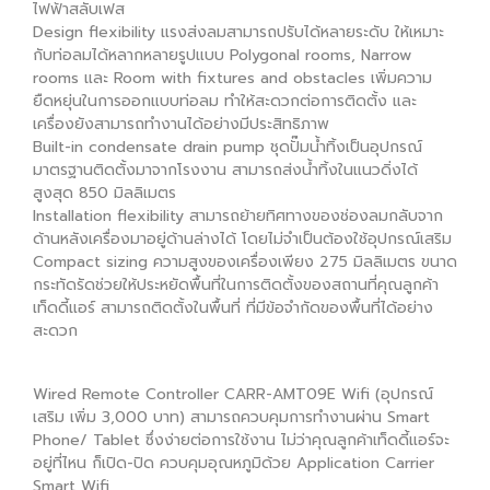
ไฟฟ้าสลับเฟส
Design flexibility แรงส่งลมสามารถปรับได้หลายระดับ ให้เหมาะ
กับท่อลมได้หลากหลายรูปแบบ Polygonal rooms, Narrow
rooms และ Room with fixtures and obstacles เพิ่มความ
ยืดหยุ่นในการออกแบบท่อลม ทำให้สะดวกต่อการติดตั้ง และ
เครื่องยังสามารถทำงานได้อย่างมีประสิทธิภาพ
Built-in condensate drain pump ชุดปั๊มน้ำทิ้งเป็นอุปกรณ์
มาตรฐานติดตั้งมาจากโรงงาน สามารถส่งน้ำทิ้งในแนวดิ่งได้
สูงสุด 850 มิลลิเมตร
Installation flexibility สามารถย้ายทิศทางของช่องลมกลับจาก
ด้านหลังเครื่องมาอยู่ด้านล่างได้ โดยไม่จำเป็นต้องใช้อุปกรณ์เสริม
Compact sizing ความสูงของเครื่องเพียง 275 มิลลิเมตร ขนาด
กระทัดรัดช่วยให้ประหยัดพื้นที่ในการติดตั้งของสถานที่คุณลูกค้า
เท็ดดี้แอร์ สามารถติดตั้งในพื้นที่ ที่มีข้อจำกัดของพื้นที่ได้อย่าง
สะดวก
Wired Remote Controller CARR-AMT09E Wifi (อุปกรณ์
เสริม เพิ่ม 3,000 บาท) สามารถควบคุมการทำงานผ่าน Smart
Phone/ Tablet ซึ่งง่ายต่อการใช้งาน ไม่ว่าคุณลูกค้าเท็ดดี้แอร์จะ
อยู่ที่ไหน ก็เปิด-ปิด ควบคุมอุณหภูมิด้วย Application Carrier
Smart Wifi