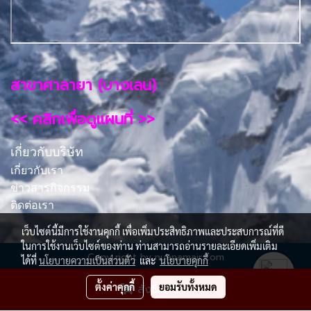
สาขาศาลายา (บางเลน)
<< คลิกเพื่อดูแผนที่ >>
เกี่ยวกับบริษัท
เกี่ยวกับเรา
ข่าวสารกิจกรรม
ติดต่อเรา
เว็บไซต์นี้มีการใช้งานคุกกี้ เพื่อเพิ่มประสิทธิภาพและประสบการณ์ที่ดี
ในการใช้งานเว็บไซต์ของท่าน ท่านสามารถอ่านรายละเอียดเพิ่มเติม
Copy right by nuanamair.com
ได้ที่
นโยบายความเป็นส่วนตัว
และ
นโยบายคุกกี้
ผู้เข้าชมวันนี้
337
ตั้งค่าคุกกี้
ยอมรับทั้งหมด
สั่งซื้อสินค้า
Powered by
MakeWebEasy.com