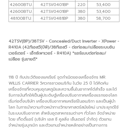
42600BTU.
42TSV0401BP
220
53,400
42600BTU.
42TSV0401BP
380
53,400
48100BTU.
42TSV0481BP
380
58,700
42TSV(BP)/38TSV - Concealed/Duct Inverter - XPower -
R410A (42ทีเอสวี(บีพี)/38ทีเอสวี - ต่อท่อลม/เปลือยระบบอิน
เวอร์เตอร์ - เอ็กซ์เพาเวอร์ - R410A) *แอร์แบบต่อท่อลม/
เปลือย รุ่นขายดี*
118 ปี กับประวัติของแคเรียร์ จุดกำเนิดของเครื่องจักร MR.
WILLIS CARRIER วิศวกรชาวอเมริกัน ในวัย 25 ปี ได้คิดค้น
เครื่องจักรที่ควบคุมอุณหภูมิและความชื้นในอากาศได้สำเร็จ และได้
รับการบันทึกให้เป็นผู้ประดิษฐ์เครื่องปรับอากาศเครื่องแรกของโลก
เริ่มก่อตั้งบริษัท เครื่องปรับอากาศแคเรียร์ในอเมริกา และเป็นผู้นำ
โลก ในการนำความก้าวหน้าทางวิทยาศาสตร์สมัยใหม่ มาประยุกต์ใช้
ในระบบปรับอากาศ สำหรับอุตสาหกรรมต่างๆ ทั่วโลก จัดจำหน่าย
โดย เท็ดดี้แอร์ (บริษัท เอส ซี คูลลิ่ง เซ็นเตอร์ จำกัด) ตัวแทน
จำหน่ายรุ่นบุกเบิก และตัวแทนจำหน่ายหลักอย่างเป็นทางการ