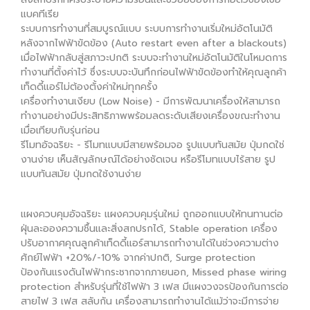
แบคทีเรีย
ระบบการทำงานที่สมบูรณ์แบบ ระบบการทำงานเริ่มใหม่อัตโนมัติ
หลังจากไฟฟ้าขัดข้อง (Auto restart even after a blackouts)
เมื่อไฟฟ้ากลับสู่สภาวะปกติ ระบบจะทำงานใหม่อัตโนมัติในโหมดการ
ทำงานที่ตั้งค่าไว้ ซึ่งระบบจะบันทึกก่อนไฟฟ้าขัดข้องทำให้คุณลูกค้า
เท็ดดี้แอร์ไม่ต้องตั้งค่าใหม่ทุกครั้ง
เครื่องทำงานเงียบ (Low Noise) - มีการพัฒนาเครื่องให้สามารถ
ทำงานอย่างมีประสิทธิภาพพร้อมลดระดับเสียงเครื่องขณะทำงาน
เมื่อเทียบกับรุ่นก่อน
รีโมทอัจฉริยะ - รีโมทแบบมีสายพร้อมจอ รูปแบบทันสมัย ปุ่มกดใช่
งานง่าย เห็นสัญลักษณ์ได้อย่างชัดเจน หรือรีโมทแบบไร้สาย รูป
แบบทันสมัย ปุ่มกดใช้งานง่าย
แผงควบคุมอัจฉริยะ แผงควบคุมรุ่นใหม่ ถูกออกแบบให้ทนทานต่อ
ฝุ่นละอองความชื้นและสิ่งสกปรกได้, Stable operation เครื่อง
ปรับอากาศคุณลูกค้าเท็ดดี้แอร์สามารถทำงานได้ในช่วงความต่าง
ศักย์ไฟฟ้า +20%/-10% จากค่าปกติ, Surge protection
ป้องกันแรงดันไฟฟ้ากระชากจากภายนอก, Missed phase wiring
protection สำหรับรุ่นที่ใช้ไฟฟ้า 3 เฟส มีแผงวงจรป้องกันการต่อ
สายไฟ 3 เฟส สลับกัน เครื่องสามารถทำงานได้แม้ว่าจะมีการจ่าย