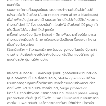
แบคทีเรีย
ระบบการทำงานที่สมบูรณ์แบบ ระบบการทำงานเริ่มใหม่อัตโนมัติ
หลังจากไฟฟ้าขัดข้อง (Auto restart even after a blackouts)
เมื่อไฟฟ้ากลับสู่สภาวะปกติ ระบบจะทำงานใหม่อัตโนมัติในโหมดการ
ทำงานที่ตั้งค่าไว้ ซึ่งระบบจะบันทึกก่อนไฟฟ้าขัดข้องทำให้คุณลูกค้า
เท็ดดี้แอร์ไม่ต้องตั้งค่าใหม่ทุกครั้ง
เครื่องทำงานเงียบ (Low Noise) - มีการพัฒนาเครื่องให้สามารถ
ทำงานอย่างมีประสิทธิภาพพร้อมลดระดับเสียงเครื่องขณะทำงาน
เมื่อเทียบกับรุ่นก่อน
รีโมทอัจฉริยะ - รีโมทแบบมีสายพร้อมจอ รูปแบบทันสมัย ปุ่มกดใช่
งานง่าย เห็นสัญลักษณ์ได้อย่างชัดเจน หรือรีโมทแบบไร้สาย รูป
แบบทันสมัย ปุ่มกดใช้งานง่าย
แผงควบคุมอัจฉริยะ แผงควบคุมรุ่นใหม่ ถูกออกแบบให้ทนทานต่อ
ฝุ่นละอองความชื้นและสิ่งสกปรกได้, Stable operation เครื่อง
ปรับอากาศคุณลูกค้าเท็ดดี้แอร์สามารถทำงานได้ในช่วงความต่าง
ศักย์ไฟฟ้า +20%/-10% จากค่าปกติ, Surge protection
ป้องกันแรงดันไฟฟ้ากระชากจากภายนอก, Missed phase wiring
protection สำหรับรุ่นที่ใช้ไฟฟ้า 3 เฟส มีแผงวงจรป้องกันการต่อ
สายไฟ 3 เฟส สลับกัน เครื่องสามารถทำงานได้แม้ว่าจะมีการจ่าย