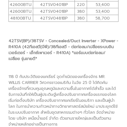
42600BTU.
42TSV0401BP
220
53,400
42600BTU.
42TSV0401BP
380
53,400
48100BTU.
42TSV0481BP
380
58,700
42TSV(BP)/38TSV - Concealed/Duct Inverter - XPower -
R410A (42ทีเอสวี(บีพี)/38ทีเอสวี - ต่อท่อลม/เปลือยระบบอิน
เวอร์เตอร์ - เอ็กซ์เพาเวอร์ - R410A) *แอร์แบบต่อท่อลม/
เปลือย รุ่นขายดี*
118 ปี กับประวัติของแคเรียร์ จุดกำเนิดของเครื่องจักร MR.
WILLIS CARRIER วิศวกรชาวอเมริกัน ในวัย 25 ปี ได้คิดค้น
เครื่องจักรที่ควบคุมอุณหภูมิและความชื้นในอากาศได้สำเร็จ และได้
รับการบันทึกให้เป็นผู้ประดิษฐ์เครื่องปรับอากาศเครื่องแรกของโลก
เริ่มก่อตั้งบริษัท เครื่องปรับอากาศแคเรียร์ในอเมริกา และเป็นผู้นำ
โลก ในการนำความก้าวหน้าทางวิทยาศาสตร์สมัยใหม่ มาประยุกต์ใช้
ในระบบปรับอากาศ สำหรับอุตสาหกรรมต่างๆ ทั่วโลก จัดจำหน่าย
โดย บริษัท เหนือน้ำแอร์ จำกัด ตัวแทนรายใหญ่และเป็นตัวแทน
จำหน่ายหลักอย่างเป็นทางการ