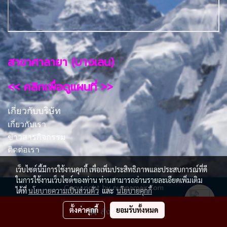
สาขาศาลายา (บางเลน)
<< คลิกเพื่อดูแผนที่ >>
เกี่ยวกับบริษัท
เกี่ยวกับเรา
ข่าวสารกิจกรรม
ติดต่อเรา
เว็บไซต์นี้มีการใช้งานคุกกี้ เพื่อเพิ่มประสิทธิภาพและประสบการณ์ที่ดี
ในการใช้งานเว็บไซต์ของท่าน ท่านสามารถอ่านรายละเอียดเพิ่มเติม
Copy right by nuanamair.com
ได้ที่
นโยบายความเป็นส่วนตัว
และ
นโยบายคุกกี้
ผู้เข้าชมวันนี้
743
ตั้งค่าคุกกี้
ยอมรับทั้งหมด
สั่งซื้อสินค้า
Powered by
MakeWebEasy.com