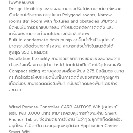
ไฟฟ้าสลับเฟส
Design flexibility แรงส่งลมสามารถปรับได้หลายระดับ ให้เหมาะ
กับท่อลมได้หลากหลายรูปแบบ Polygonal rooms, Narrow
rooms และ Room with fixtures and obstacles เพิ่มความ
ยืดหยุ่นในการออกแบบท่อลม ทำให้สะดวกต่อการติดตั้ง และ
เครื่องยังสามารถทำงานได้อย่างมีประสิทธิภาพ
Built-in condensate drain pump ชุดปั๊มน้ำทิ้งเป็นอุปกรณ์
มาตรฐานติดตั้งมาจากโรงงาน สามารถส่งน้ำทิ้งในแนวดิ่งได้
สูงสุด 850 มิลลิเมตร
Installation flexibility สามารถย้ายทิศทางของช่องลมกลับจาก
ด้านหลังเครื่องมาอยู่ด้านล่างได้ โดยไม่จำเป็นต้องใช้อุปกรณ์เสริม
Compact sizing ความสูงของเครื่องเพียง 275 มิลลิเมตร ขนาด
กระทัดรัดช่วยให้ประหยัดพื้นที่ในการติดตั้งของสถานที่คุณลูกค้า
เท็ดดี้แอร์ สามารถติดตั้งในพื้นที่ ที่มีข้อจำกัดของพื้นที่ได้อย่าง
สะดวก
Wired Remote Controller CARR-AMT09E Wifi (อุปกรณ์
เสริม เพิ่ม 3,000 บาท) สามารถควบคุมการทำงานผ่าน Smart
Phone/ Tablet ซึ่งง่ายต่อการใช้งาน ไม่ว่าคุณลูกค้าเท็ดดี้แอร์จะ
อยู่ที่ไหน ก็เปิด-ปิด ควบคุมอุณหภูมิด้วย Application Carrier
Smart Wifi