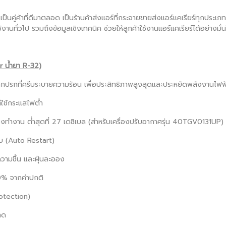
เป็นคู่ค้าที่ดีมาตลอด เป็นร้านค้าส่งแอร์ที่กระจายขายส่งแอร์แคเรียร์ทุกประเ
้งานทั่วไป รวมถึงข้อมูลเชิงเทคนิค ช่วยให้ลูกค้าใช้งานแอร์แคเรียร์ได้อย่าง
r น้ำยา R-32)
สกปรกที่ครีบระบายความร้อน เพื่อประสิทธิภาพสูงสุดและประหยัดพลังงานไฟฟ
่ใช้กระแสไฟต่ำ
องทำงาน ต่ำสุดที่ 27 เดซิเบล (สำหรับเครื่องปรับอากาศรุ่น 40TGV0131UP)
ดับ (Auto Restart)
วามชื้น และฝุ่นละออง
0% จากค่าปกติ
otection)
าด