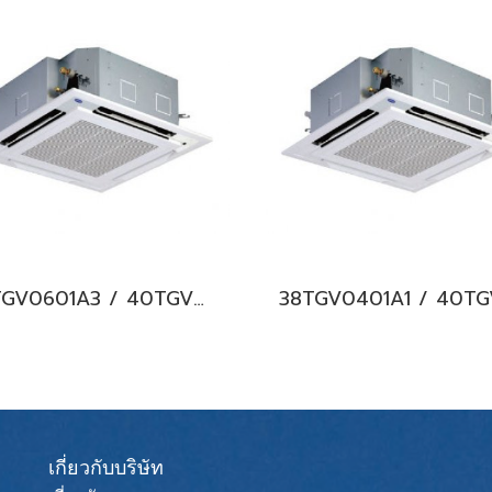
38TGV0601A3 / 40TGV0601UP แอร์แคเรียร์ รุ่นฝังฝ้า 4 ทิศทาง ระบบอินเวอร์เตอร์ Carrier 4-Way Cassette Type Inverter น้ำยา R32 (380V./ไฟ 3 เฟส) พร้อมบริการติดตั้ง
เกี่ยวกับบริษัท