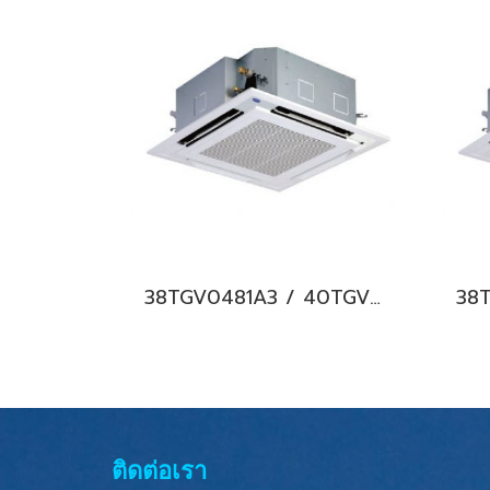
38TGV0481A3 / 40TGV0481UP แอร์แคเรียร์ รุ่นฝังฝ้า 4 ทิศทาง ระบบอินเวอร์เตอร์ Carrier 4-Way Cassette Type Inverter น้ำยา R32 (380V./ไฟ 3 เฟส) พร้อมบริการติดตั้ง
ติดต่อเรา