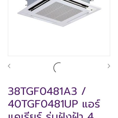
38TGF0481A3 /
40TGF0481UP แอร์
แคเรียร์ รุ่นฝังฝ้า 4