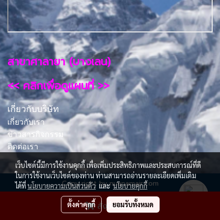
สาขาศาลายา (บางเลน)
<< คลิกเพื่อดูแผนที่ >>
เกี่ยวกับบริษัท
เกี่ยวกับเรา
ข่าวสารกิจกรรม
ติดต่อเรา
เว็บไซต์นี้มีการใช้งานคุกกี้ เพื่อเพิ่มประสิทธิภาพและประสบการณ์ที่ดี
ในการใช้งานเว็บไซต์ของท่าน ท่านสามารถอ่านรายละเอียดเพิ่มเติม
Copy right by nuanamair.com
ได้ที่
นโยบายความเป็นส่วนตัว
และ
นโยบายคุกกี้
ผู้เข้าชมวันนี้
385
ตั้งค่าคุกกี้
ยอมรับทั้งหมด
สั่งซื้อสินค้า
Powered by
MakeWebEasy.com