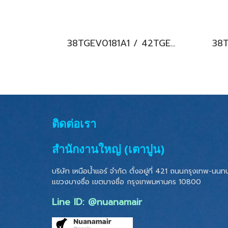
38TGEV0181A1 / 42TGEV0181UP (220V.) แอร์แคเรียร์ รุ่นฝังฝ้า 4 ทิศทาง ระบบอินเวอร์เตอร์ Carrier XPOWER 4-Way Cassette Type Inverter น้ำยา R32 พร้อมบริการติดตั้ง
ติดต่อเรา
สำนักงานใหญ่ (เตาปูน)
บริษัท เหนือน้ำแอร์ จำกัด ตั้งอยู่ที่ 421 ถนนกรุงเทพ-นนทบุ
แขวงบางซื่อ เขตบางซื่อ
กรุงเทพมหานคร 10800
Line ID: @nuanamair