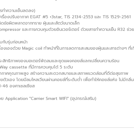
ารทำความเย็นลดลง)
ครื่องปรับอากาศ EGAT #5 +3star, TIS 2134-2553 และ TIS 1529-2561
รเกิดข้อผิดพลาดจากทราย ฝุ่นและสัตว์ขนาดเล็ก
pressor และการควบคุมด้วยอินเวอร์เตอร์ ด้วยสารทำความเย็น R32 ช่วยใ
กับรุ่นก่อนหน้า
องเองด้วย Magic coil ทำหน้าที่ในการลดการสะสมของฝุ่นและสารต่างๆ ที่เกิ
ิ่มประสิทธิภาพของมอเตอร์พัดลมและชุดแผงคอยล์แลกเปลี่ยนความร้อน
ay cassette ที่มีการควบคุมได้ 5 ระดับ
ยอากาศคุณภาพสูง สร้างความสะดวกสบายและสภาพแวดล้อมที่ดีต่อสุขภาพ
ัวเอง โดยมีลมไหลเวียนผ่านคอยล์ที่ระดับต่ำ เพื่อทำให้คอยล์แห้ง ไม่มีกลิ่
1-46 องศาเซลเซียส
 Application "Carrier Smart WIFI" (อุปกรณ์เสริม)