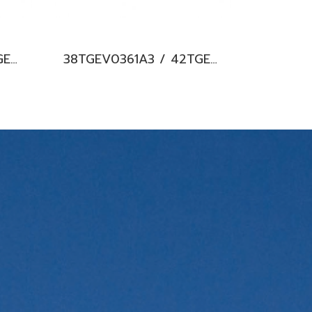
38TGEV0241A1 / 42TGEV0241UP (220V.) แอร์แคเรียร์ รุ่นฝังฝ้า 4 ทิศทาง ระบบอินเวอร์เตอร์ Carrier XPOWER 4-Way Cassette Type Inverter น้ำยา R32 พร้อมบริการติดตั้ง
38TGEV0361A3 / 42TGEV0361UP (380V./ไฟ 3 เฟส) แอร์แคเรียร์ รุ่นฝังฝ้า 4 ทิศทาง ระบบอินเวอร์เตอร์ Carrier XPOWER 4-Way Cassette Type Inverter น้ำยา R32 พร้อมบริการติดตั้ง